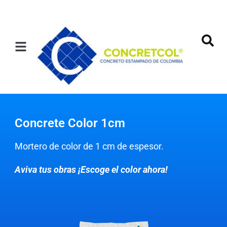
Concrete Color 1cm
Mortero de color de 1 cm de espesor.
Aviva tus obras ¡Escoge el color ahora!