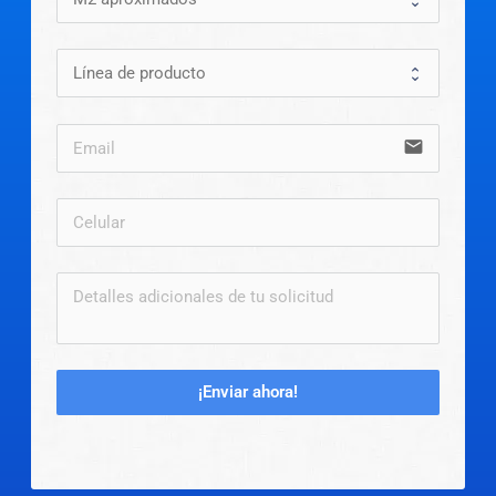
email
¡Enviar ahora!